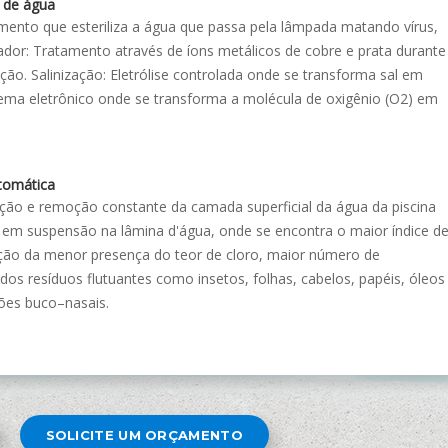
 de água
tamento que esteriliza a água que passa pela lâmpada matando vírus,
zador: Tratamento através de íons metálicos de cobre e prata durante
ção. Salinização: Eletrólise controlada onde se transforma sal em
tema eletrônico onde se transforma a molécula de oxigênio (O2) em
tomática
o e remoção constante da camada superficial da água da piscina
 em suspensão na lâmina d'água, onde se encontra o maior índice d
ão da menor presença do teor de cloro, maior número de
os resíduos flutuantes como insetos, folhas, cabelos, papéis, óleos
ões buco–nasais.
SOLICITE UM ORÇAMENTO