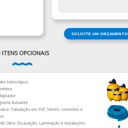
SOLICITE UM ORÇAMENTO
ITENS OPCIONAIS
abo telescópico
onteira
daptador
ueira flutuante
ráulica: Tubulação em PVC 50mm, conexões e
ros
de Obra: Escavação, Laminação e Instalações