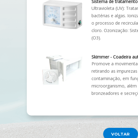
Sistema de tratamento
Ultravioleta (UV): Tra
bactérias e algas. Ioni
o processo de recircula
cloro. Ozonização: Sis
(O3).
Skimmer - Coadeira au
Promove a movimentaçã
retirando as impurezas
contaminação, em funç
microorganismo, além d
bronzeadores e secreç
VOLTAR