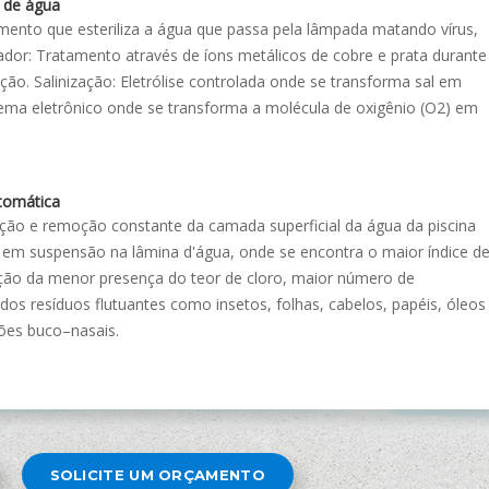
 de água
tamento que esteriliza a água que passa pela lâmpada matando vírus,
zador: Tratamento através de íons metálicos de cobre e prata durante
ção. Salinização: Eletrólise controlada onde se transforma sal em
tema eletrônico onde se transforma a molécula de oxigênio (O2) em
tomática
o e remoção constante da camada superficial da água da piscina
 em suspensão na lâmina d'água, onde se encontra o maior índice d
ão da menor presença do teor de cloro, maior número de
os resíduos flutuantes como insetos, folhas, cabelos, papéis, óleos
ões buco–nasais.
SOLICITE UM ORÇAMENTO