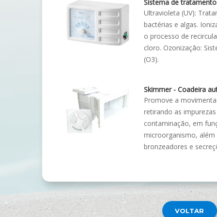
Sistema de tratamento
Ultravioleta (UV): Tra
bactérias e algas. Ioni
o processo de recircula
cloro. Ozonização: Sis
(O3).
Skimmer - Coadeira au
Promove a movimentaçã
retirando as impurezas
contaminação, em funç
microorganismo, além d
bronzeadores e secreç
VOLTAR