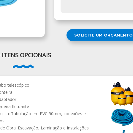
SOLICITE UM ORÇAMENTO
ITENS OPCIONAIS
abo telescópico
onteira
daptador
ueira flutuante
ráulica: Tubulação em PVC 50mm, conexões e
ros
de Obra: Escavação, Laminação e Instalações